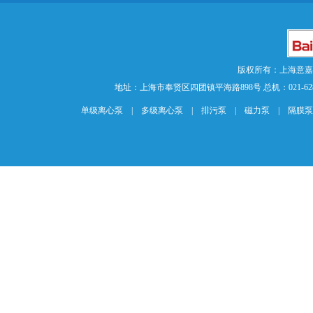
版权所有：上海意
地址：上海市奉贤区四团镇平海路898号 总机：021-62840883 传
单级离心泵
|
多级离心泵
|
排污泵
|
磁力泵
|
隔膜泵