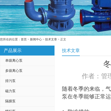
您所在的位置：
首页
>
新闻中心
>
技术文章
> 正文
产品展示
技术文章
单级离心泵
多级离心泵
作者：管理
排污泵
随着冬季的来临，气
磁力泵
泵在冬季能够正常运
隔膜泵