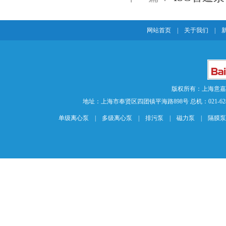
网站首页
|
关于我们
|
版权所有：上海意
地址：上海市奉贤区四团镇平海路898号 总机：021-62840883 传
单级离心泵
|
多级离心泵
|
排污泵
|
磁力泵
|
隔膜泵