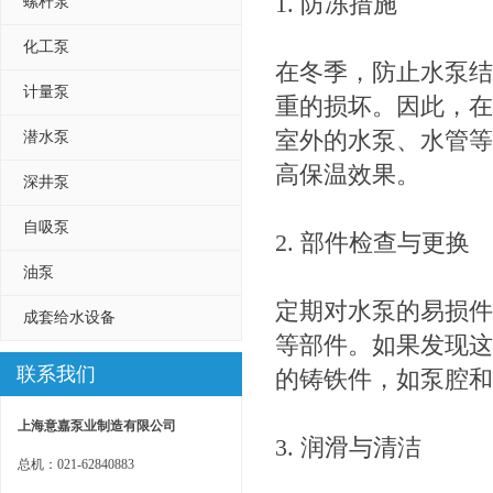
1. 防冻措施
螺杆泵
化工泵
在冬季，防止水泵结
计量泵
重的损坏。因此，在
室外的水泵、水管等
潜水泵
高保温效果。
深井泵
自吸泵
2. 部件检查与更换
油泵
定期对水泵的易损件
成套给水设备
等部件。如果发现这
联系我们
的铸铁件，如泵腔和
上海意嘉泵业制造有限公司
3. 润滑与清洁
总机：021-62840883