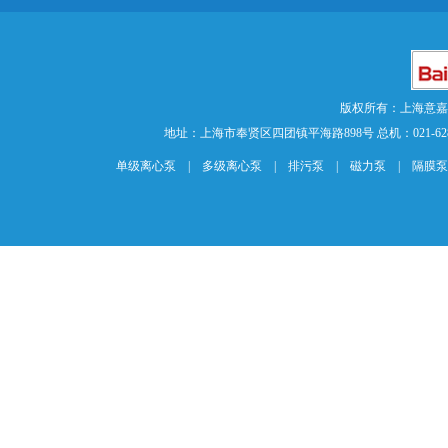
版权所有：上海意
地址：上海市奉贤区四团镇平海路898号 总机：021-62840883 传
单级离心泵
|
多级离心泵
|
排污泵
|
磁力泵
|
隔膜泵