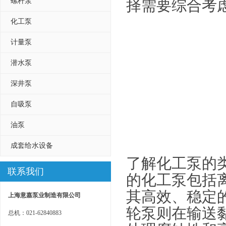
螺杆泵
择需要综合考
化工泵
计量泵
潜水泵
深井泵
自吸泵
油泵
成套给水设备
了解化工泵的
联系我们
的化工泵包括
其高效、稳定
上海意嘉泵业制造有限公司
轮泵则在输送
总机：021-62840883