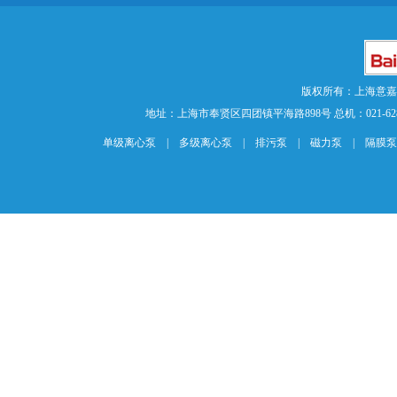
版权所有：上海意
地址：上海市奉贤区四团镇平海路898号 总机：021-62840883 传
单级离心泵
|
多级离心泵
|
排污泵
|
磁力泵
|
隔膜泵