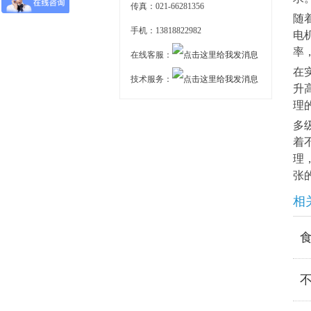
传真：021-66281356
随
手机：13818822982
电
率
在线客服：
在
技术服务：
升
理
多
着
理
张
相