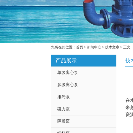
您所在的位置：
首页
>
新闻中心
>
技术文章
> 正文
产品展示
技
单级离心泵
多级离心泵
排污泵
在
来
磁力泵
资
隔膜泵