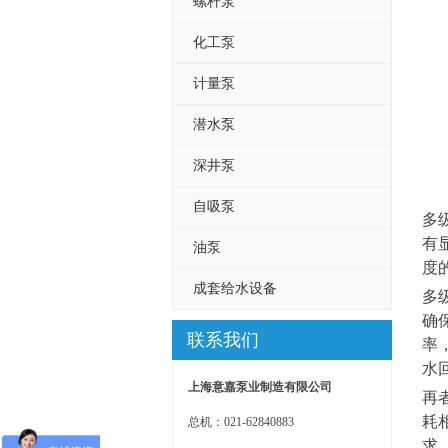
螺杆泵
化工泵
计量泵
潜水泵
深井泵
自吸泵
多
有
油泵
度
成套给水设备
多
确
联系我们
率
水
上海意嘉泵业制造有限公司
再
耗
总机：021-62840883
求